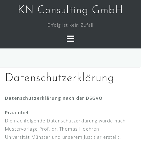
Skip
KN Consulting GmbH
to
content
Erfolg ist kein Zufall
Datenschutzerklärung
Datenschutzerklärung nach der DSGVO
Präambel
Die nachfolgende Datenschutzerklärung wurde nach
Mustervorlage Prof. dr. Thomas Hoehren
Universität Münster und unserem Justitiar erstellt.