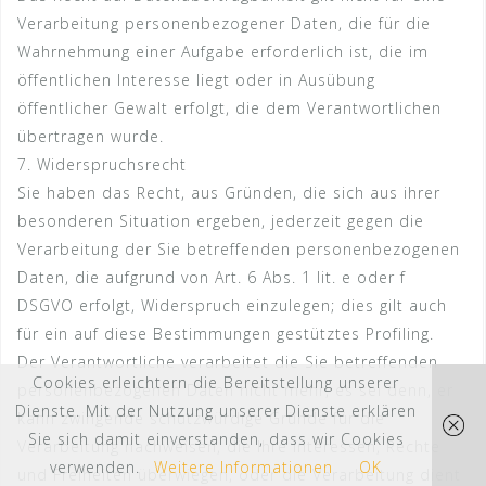
Verarbeitung personenbezogener Daten, die für die
Wahrnehmung einer Aufgabe erforderlich ist, die im
öffentlichen Interesse liegt oder in Ausübung
öffentlicher Gewalt erfolgt, die dem Verantwortlichen
übertragen wurde.
7. Widerspruchsrecht
Sie haben das Recht, aus Gründen, die sich aus ihrer
besonderen Situation ergeben, jederzeit gegen die
Verarbeitung der Sie betreffenden personenbezogenen
Daten, die aufgrund von Art. 6 Abs. 1 lit. e oder f
DSGVO erfolgt, Widerspruch einzulegen; dies gilt auch
für ein auf diese Bestimmungen gestütztes Profiling.
Der Verantwortliche verarbeitet die Sie betreffenden
Cookies erleichtern die Bereitstellung unserer
personenbezogenen Daten nicht mehr, es sei denn, er
Dienste. Mit der Nutzung unserer Dienste erklären
kann zwingende schutzwürdige Gründe für die
Sie sich damit einverstanden, dass wir Cookies
Verarbeitung nachweisen, die Ihre Interessen, Rechte
verwenden.
Weitere Informationen
OK
und Freiheiten überwiegen, oder die Verarbeitung dient